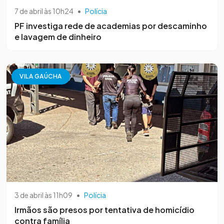
7 de abril às 10h24
•
Polícia
PF investiga rede de academias por descaminho
e lavagem de dinheiro
VILA GAÚCHA
3 de abril às 11h09
•
Polícia
Irmãos são presos por tentativa de homicídio
contra família