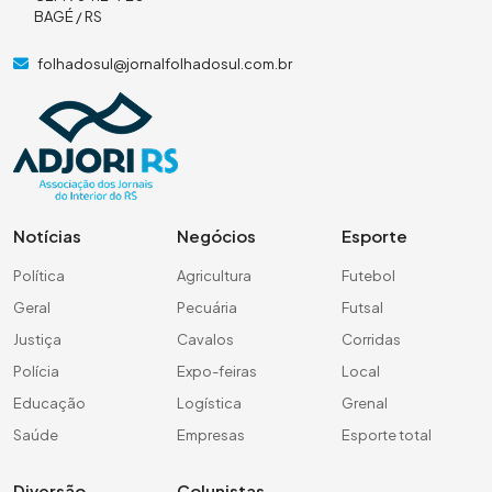
BAGÉ / RS
folhadosul@jornalfolhadosul.com.br
Notícias
Negócios
Esporte
Política
Agricultura
Futebol
Geral
Pecuária
Futsal
Justiça
Cavalos
Corridas
Polícia
Expo-feiras
Local
Educação
Logística
Grenal
Saúde
Empresas
Esporte total
Diversão
Colunistas