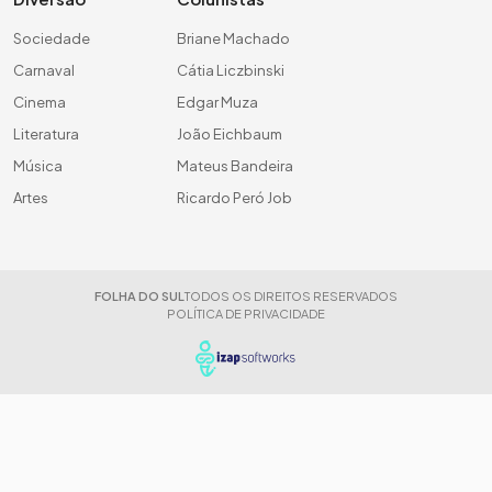
Sociedade
Briane Machado
Carnaval
Cátia Liczbinski
Cinema
Edgar Muza
Literatura
João Eichbaum
Música
Mateus Bandeira
Artes
Ricardo Peró Job
FOLHA DO SUL
TODOS OS DIREITOS RESERVADOS
POLÍTICA DE PRIVACIDADE