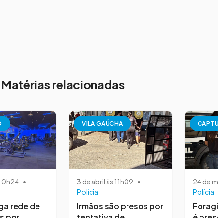
Matérias relacionadas
O
VILA GAÚCHA
CAPT
s 10h24
•
3 de abril às 11h09
•
24 de m
Polícia
Polícia
iga rede de
Irmãos são presos por
Forag
s por
tentativa de
é pres