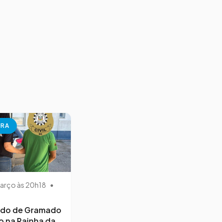
URA
arço às 20h18
•
ido de Gramado
o na Rainha da