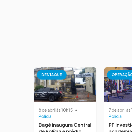
DESTAQUE
OPERAÇÃ
8 de abril às 10h15
•
7 de abril à
Polícia
Polícia
Bagé inaugura Central
PF invest
de Polícia e prédio
academia