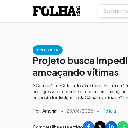
PROPOSTA
Projeto busca impedi
ameaçando vítimas
A Comissão de Defesa dos Direitos da Mulher da C
que agressores de mulheres continuem ameaçando 
proposta foi divulgada pela Câmara Notícias. O te
Por: Amorim
•
23/06/2025
•
Polícia
Compartilhe este artigo