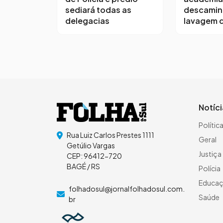
sediará todas as
descamin
delegacias
lavagem d
Notíc
Polític
Rua Luiz Carlos Prestes 1111
Geral
Getúlio Vargas
Justiça
CEP: 96412-720
BAGÉ / RS
Polícia
Educa
folhadosul@jornalfolhadosul.com.
Saúde
br