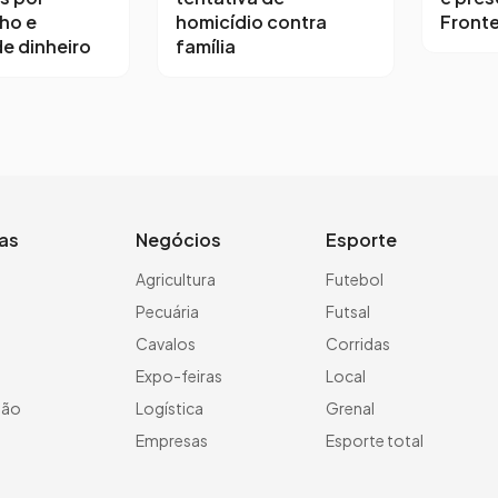
ho e
homicídio contra
Fronte
e dinheiro
família
ias
Negócios
Esporte
a
Agricultura
Futebol
Pecuária
Futsal
Cavalos
Corridas
Expo-feiras
Local
ção
Logística
Grenal
Empresas
Esporte total