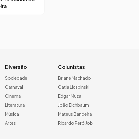
ira
Diversão
Colunistas
Sociedade
Briane Machado
Carnaval
Cátia Liczbinski
Cinema
Edgar Muza
Literatura
João Eichbaum
Música
Mateus Bandeira
Artes
Ricardo Peró Job