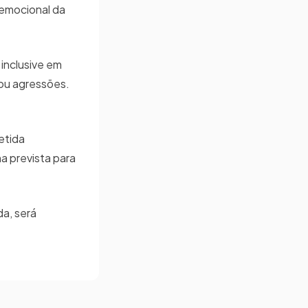
 emocional da
inclusive em
 ou agressões.
etida
a prevista para
da, será