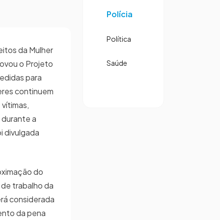
Polícia
Política
itos da Mulher
ovou o Projeto
Saúde
edidas para
eres continuem
vítimas,
durante a
oi divulgada
oximação do
 de trabalho da
será considerada
ento da pena