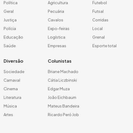
Política
Agricultura
Futebol
Geral
Pecuária
Futsal
Justiça
Cavalos
Corridas
Polícia
Expo-feiras
Local
Educação
Logística
Grenal
Saúde
Empresas
Esporte total
Diversão
Colunistas
Sociedade
Briane Machado
Carnaval
Cátia Liczbinski
Cinema
Edgar Muza
Literatura
João Eichbaum
Música
Mateus Bandeira
Artes
Ricardo Peró Job