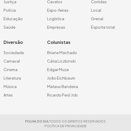
Justiça
Cavalos
Corridas
Polícia
Expo-feiras
Local
Educação
Logística
Grenal
Saúde
Empresas
Esporte total
Diversão
Colunistas
Sociedade
Briane Machado
Carnaval
Cátia Liczbinski
Cinema
Edgar Muza
Literatura
João Eichbaum
Música
Mateus Bandeira
Artes
Ricardo Peró Job
FOLHA DO SUL
TODOS OS DIREITOS RESERVADOS
POLÍTICA DE PRIVACIDADE