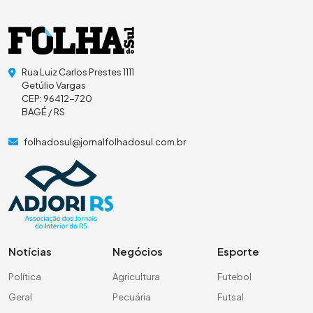
Rua Luiz Carlos Prestes 1111
Getúlio Vargas
CEP: 96412-720
BAGÉ / RS
folhadosul@jornalfolhadosul.com.br
Notícias
Negócios
Esporte
Política
Agricultura
Futebol
Geral
Pecuária
Futsal