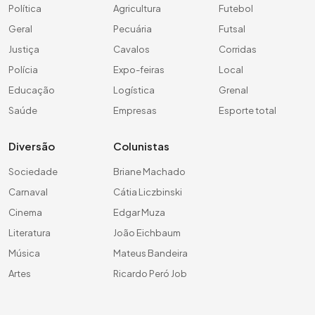
Política
Agricultura
Futebol
Geral
Pecuária
Futsal
Justiça
Cavalos
Corridas
Polícia
Expo-feiras
Local
Educação
Logística
Grenal
Saúde
Empresas
Esporte total
Diversão
Colunistas
Sociedade
Briane Machado
Carnaval
Cátia Liczbinski
Cinema
Edgar Muza
Literatura
João Eichbaum
Música
Mateus Bandeira
Artes
Ricardo Peró Job