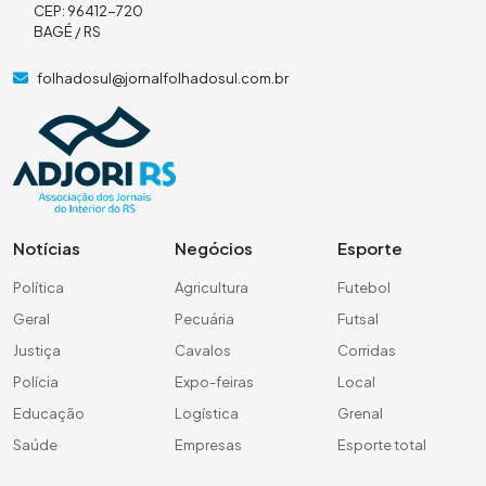
CEP: 96412-720
BAGÉ / RS
folhadosul@jornalfolhadosul.com.br
Notícias
Negócios
Esporte
Política
Agricultura
Futebol
Geral
Pecuária
Futsal
Justiça
Cavalos
Corridas
Polícia
Expo-feiras
Local
Educação
Logística
Grenal
Saúde
Empresas
Esporte total