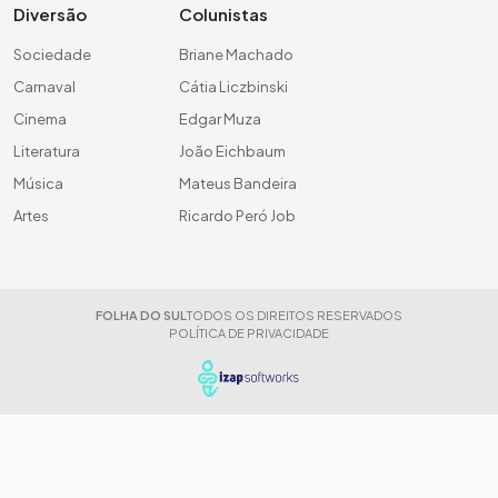
Diversão
Colunistas
Sociedade
Briane Machado
Carnaval
Cátia Liczbinski
Cinema
Edgar Muza
Literatura
João Eichbaum
Música
Mateus Bandeira
Artes
Ricardo Peró Job
FOLHA DO SUL
TODOS OS DIREITOS RESERVADOS
POLÍTICA DE PRIVACIDADE