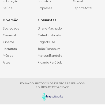
Educação
Logística
Grenal
Saúde
Empresas
Esporte total
Diversão
Colunistas
Sociedade
Briane Machado
Carnaval
Cátia Liczbinski
Cinema
Edgar Muza
Literatura
João Eichbaum
Música
Mateus Bandeira
Artes
Ricardo Peró Job
FOLHA DO SUL
TODOS OS DIREITOS RESERVADOS
POLÍTICA DE PRIVACIDADE