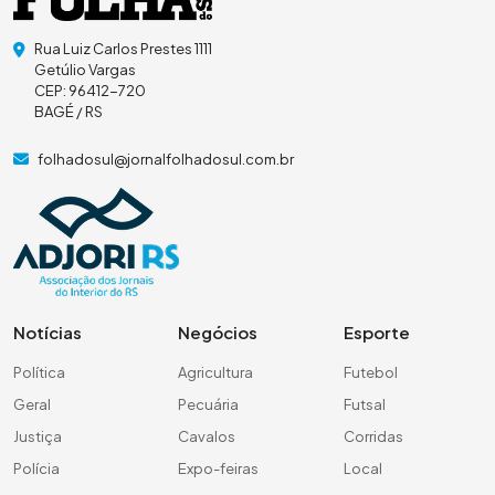
Rua Luiz Carlos Prestes 1111
Getúlio Vargas
CEP: 96412-720
BAGÉ / RS
folhadosul@jornalfolhadosul.com.br
Notícias
Negócios
Esporte
Política
Agricultura
Futebol
Geral
Pecuária
Futsal
Justiça
Cavalos
Corridas
Polícia
Expo-feiras
Local