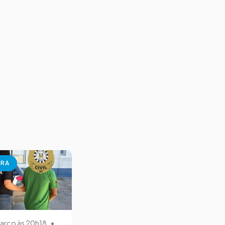
URA
arço às 20h18
•