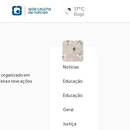
17°C
Bagé
Notícias
me organizado em
feira e teve ações
Educação
Educação
Geral
Justiça