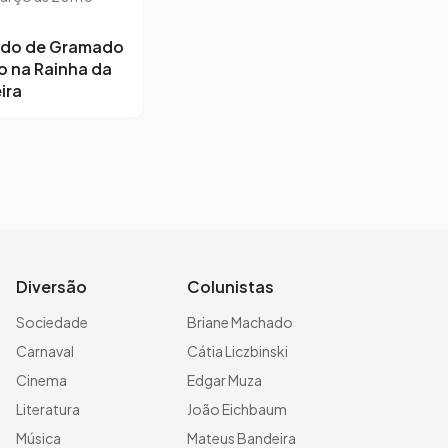
ido de Gramado
o na Rainha da
ira
Diversão
Colunistas
Sociedade
Briane Machado
Carnaval
Cátia Liczbinski
Cinema
Edgar Muza
Literatura
João Eichbaum
Música
Mateus Bandeira