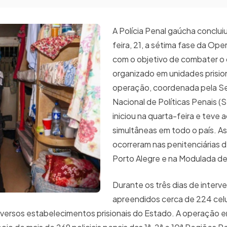
A Polícia Penal gaúcha concluiu
feira, 21, a sétima fase da Op
com o objetivo de combater o 
organizado em unidades prision
operação, coordenada pela Se
Nacional de Políticas Penais (
iniciou na quarta-feira e teve 
simultâneas em todo o país. As
ocorreram nas penitenciárias d
Porto Alegre e na Modulada 
Durante os três dias de interv
apreendidos cerca de 224 celul
diversos estabelecimentos prisionais do Estado. A operação 