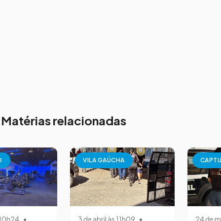
Matérias relacionadas
O
VILA GAÚCHA
CAPT
s 10h24
•
3 de abril às 11h09
•
24 de m