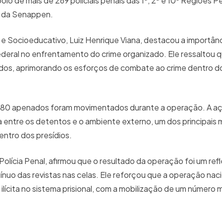
io de mais de 269 policiais penais das 1ª, 2ª e 10ª Regiões Pe
e da Senappen.
 e Socioeducativo, Luiz Henrique Viana, destacou a importân
ederal no enfrentamento do crime organizado. Ele ressaltou 
tados, aprimorando os esforços de combate ao crime dentro d
 1.080 apenados foram movimentados durante a operação. A 
ta entre os detentos e o ambiente externo, um dos principais
entro dos presídios.
lícia Penal, afirmou que o resultado da operação foi um ref
nuo das revistas nas celas. Ele reforçou que a operação naci
lícita no sistema prisional, com a mobilização de um número 