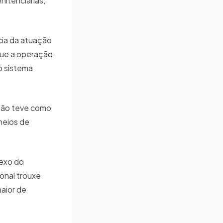
nitenciárias,
cia da atuação
que a operação
o sistema
ação teve como
 meios de
lexo do
onal trouxe
maior de