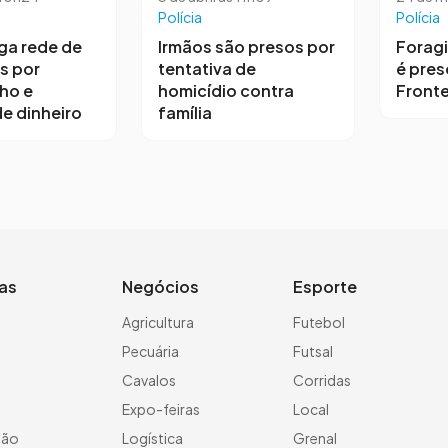
Polícia
Polícia
iga rede de
Irmãos são presos por
Forag
s por
tentativa de
é pres
ho e
homicídio contra
Fronte
e dinheiro
família
ias
Negócios
Esporte
a
Agricultura
Futebol
Pecuária
Futsal
Cavalos
Corridas
Expo-feiras
Local
ção
Logística
Grenal