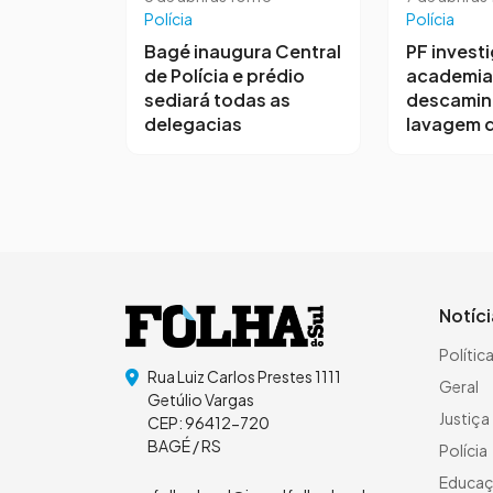
Polícia
Polícia
Bagé inaugura Central
PF invest
de Polícia e prédio
academia
sediará todas as
descamin
delegacias
lavagem d
Notíc
Polític
Rua Luiz Carlos Prestes 1111
Geral
Getúlio Vargas
Justiça
CEP: 96412-720
BAGÉ / RS
Polícia
Educa