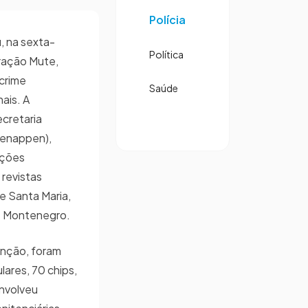
Polícia
, na sexta-
Política
eração Mute,
crime
Saúde
ais. A
cretaria
Senappen),
ações
 revistas
e Santa Maria,
de Montenegro.
enção, foram
ares, 70 chips,
envolveu