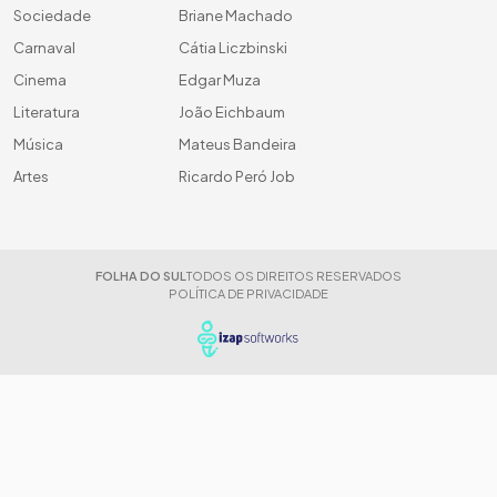
Sociedade
Briane Machado
Carnaval
Cátia Liczbinski
Cinema
Edgar Muza
Literatura
João Eichbaum
Música
Mateus Bandeira
Artes
Ricardo Peró Job
FOLHA DO SUL
TODOS OS DIREITOS RESERVADOS
POLÍTICA DE PRIVACIDADE