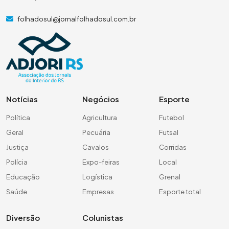
folhadosul@jornalfolhadosul.com.br
Notícias
Negócios
Esporte
Política
Agricultura
Futebol
Geral
Pecuária
Futsal
Justiça
Cavalos
Corridas
Polícia
Expo-feiras
Local
Educação
Logística
Grenal
Saúde
Empresas
Esporte total
Diversão
Colunistas