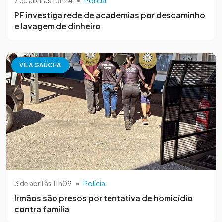
7 de abril às 10h24
•
Polícia
PF investiga rede de academias por descaminho
e lavagem de dinheiro
VILA GAÚCHA
3 de abril às 11h09
•
Polícia
Irmãos são presos por tentativa de homicídio
contra família