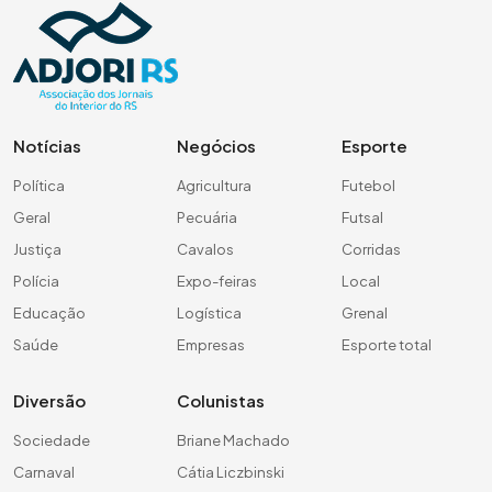
Notícias
Negócios
Esporte
Política
Agricultura
Futebol
Geral
Pecuária
Futsal
Justiça
Cavalos
Corridas
Polícia
Expo-feiras
Local
Educação
Logística
Grenal
Saúde
Empresas
Esporte total
Diversão
Colunistas
Sociedade
Briane Machado
Carnaval
Cátia Liczbinski