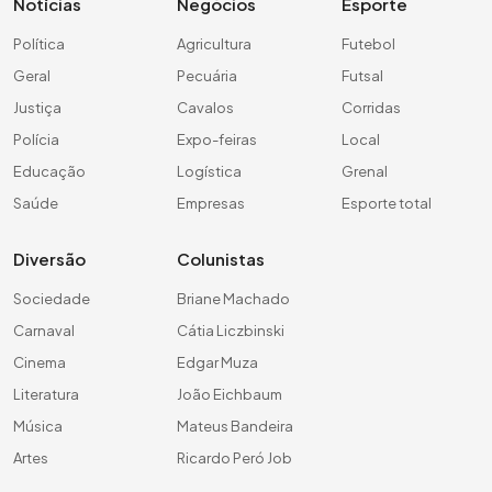
Notícias
Negócios
Esporte
Política
Agricultura
Futebol
Geral
Pecuária
Futsal
Justiça
Cavalos
Corridas
Polícia
Expo-feiras
Local
Educação
Logística
Grenal
Saúde
Empresas
Esporte total
Diversão
Colunistas
Sociedade
Briane Machado
Carnaval
Cátia Liczbinski
Cinema
Edgar Muza
Literatura
João Eichbaum
Música
Mateus Bandeira
Artes
Ricardo Peró Job