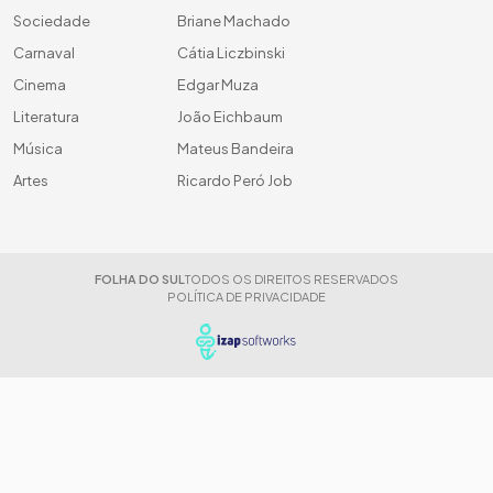
Sociedade
Briane Machado
Carnaval
Cátia Liczbinski
Cinema
Edgar Muza
Literatura
João Eichbaum
Música
Mateus Bandeira
Artes
Ricardo Peró Job
FOLHA DO SUL
TODOS OS DIREITOS RESERVADOS
POLÍTICA DE PRIVACIDADE