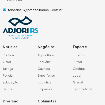
folhadosul@jornalfolhadosul.com.br
Notícias
Negócios
Esporte
Política
Agricultura
Futebol
Geral
Pecuária
Futsal
Justiça
Cavalos
Corridas
Polícia
Expo-feiras
Local
Educação
Logística
Grenal
Saúde
Empresas
Esporte total
Diversão
Colunistas