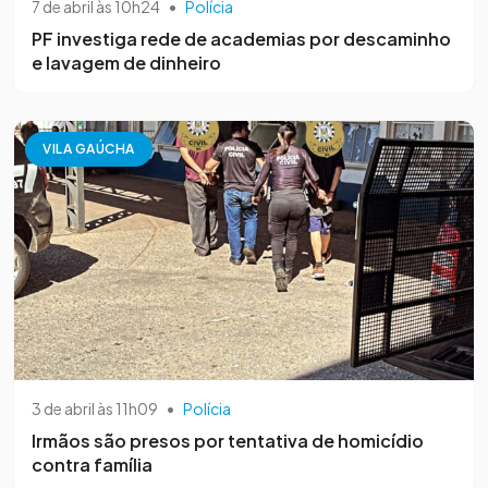
7 de abril às 10h24
•
Polícia
PF investiga rede de academias por descaminho
e lavagem de dinheiro
VILA GAÚCHA
3 de abril às 11h09
•
Polícia
Irmãos são presos por tentativa de homicídio
contra família