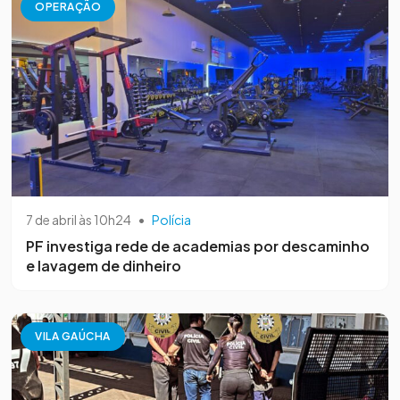
OPERAÇÃO
7 de abril às 10h24
•
Polícia
PF investiga rede de academias por descaminho
e lavagem de dinheiro
VILA GAÚCHA