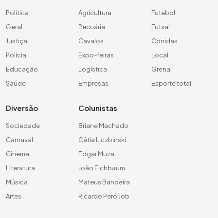
Política
Agricultura
Futebol
Geral
Pecuária
Futsal
Justiça
Cavalos
Corridas
Polícia
Expo-feiras
Local
Educação
Logística
Grenal
Saúde
Empresas
Esporte total
Diversão
Colunistas
Sociedade
Briane Machado
Carnaval
Cátia Liczbinski
Cinema
Edgar Muza
Literatura
João Eichbaum
Música
Mateus Bandeira
Artes
Ricardo Peró Job