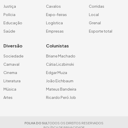
Justiça
Cavalos
Corridas
Polícia
Expo-feiras
Local
Educação
Logística
Grenal
Saúde
Empresas
Esporte total
Diversão
Colunistas
Sociedade
Briane Machado
Carnaval
Cátia Liczbinski
Cinema
Edgar Muza
Literatura
João Eichbaum
Música
Mateus Bandeira
Artes
Ricardo Peró Job
FOLHA DO SUL
TODOS OS DIREITOS RESERVADOS
POLÍTICA DE PRIVACIDADE