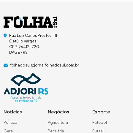
Rua Luiz Carlos Prestes 1111
Getúlio Vargas
CEP: 96412-720
BAGÉ / RS
folhadosul@jornalfolhadosul.com.br
Notícias
Negócios
Esporte
Política
Agricultura
Futebol
Geral
Pecuária
Futsal