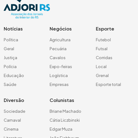
Notícias
Negócios
Esporte
Política
Agricultura
Futebol
Geral
Pecuária
Futsal
Justiça
Cavalos
Corridas
Polícia
Expo-feiras
Local
Educação
Logística
Grenal
Saúde
Empresas
Esporte total
Diversão
Colunistas
Sociedade
Briane Machado
Carnaval
Cátia Liczbinski
Cinema
Edgar Muza