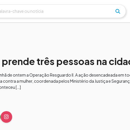
prende três pessoas na cid
 manhã de ontem a Operação Resguardo II. A ação desencadeada em to
ia contra a mulher, coordenada pelos Ministério da Justiça e Seguran
onteceu […]