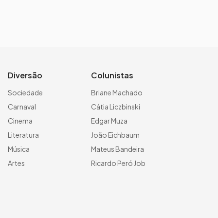
Diversão
Colunistas
Sociedade
Briane Machado
Carnaval
Cátia Liczbinski
Cinema
Edgar Muza
Literatura
João Eichbaum
Música
Mateus Bandeira
Artes
Ricardo Peró Job