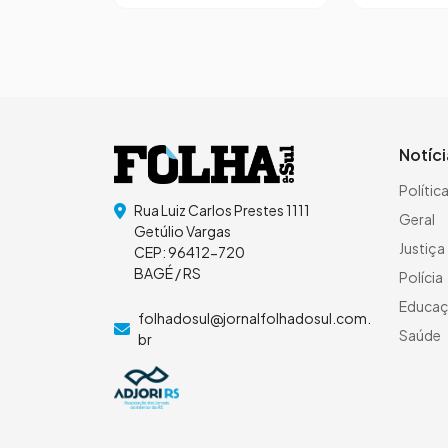
Notíc
Polític
Rua Luiz Carlos Prestes 1111
Geral
Getúlio Vargas
Justiça
CEP: 96412-720
BAGÉ / RS
Polícia
Educa
folhadosul@jornalfolhadosul.com.
Saúde
br