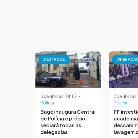
DESTAQUE
OPERAÇÃ
8 de abril às 10h15
•
7 de abril à
Polícia
Polícia
Bagé inaugura Central
PF invest
de Polícia e prédio
academia
sediará todas as
descamin
delegacias
lavagem d