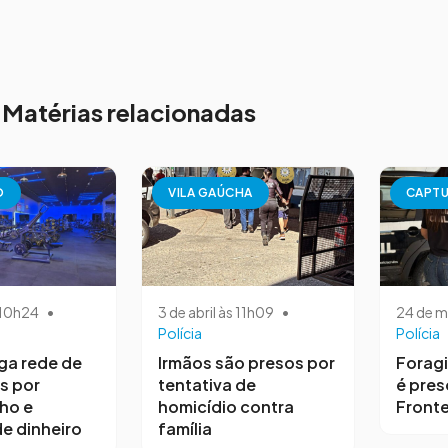
Matérias relacionadas
O
VILA GAÚCHA
CAPT
s 10h24
•
3 de abril às 11h09
•
24 de m
Polícia
Polícia
iga rede de
Irmãos são presos por
Forag
s por
tentativa de
é pres
ho e
homicídio contra
Fronte
e dinheiro
família