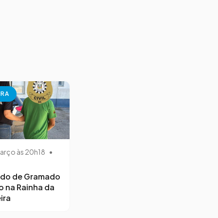
URA
arço às 20h18
•
ido de Gramado
o na Rainha da
ira