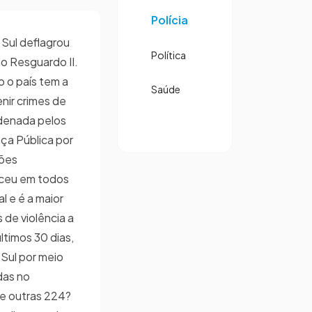
Polícia
o Sul deflagrou
Política
 Resguardo II.
 o país tem a
Saúde
nir crimes de
rdenada pelos
nça Pública por
ções
eceu em todos
l e é a maior
de violência a
últimos 30 dias,
 Sul por meio
das no
 e outras 224?