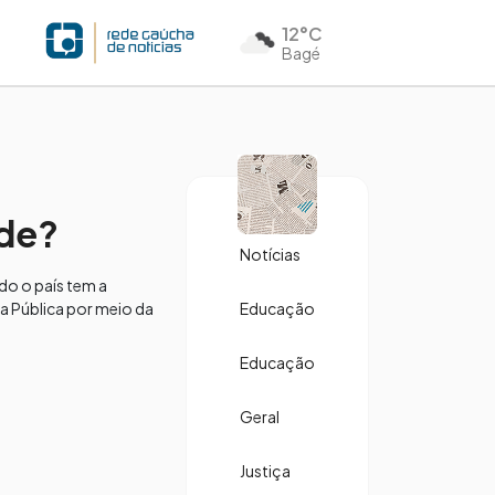
12°C
Bagé
ade?
Notícias
do o país tem a
ça Pública por meio da
Educação
Educação
Geral
Justiça