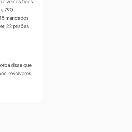
 diversos tipos
 e 790
e 45 mandados
er, 22 prisões
Borba disse que
ões, revólveres,