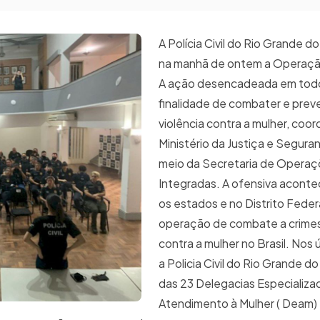
A Polícia Civil do Rio Grande d
na manhã de ontem a Operação
A ação desencadeada em todo
finalidade de combater e preve
violência contra a mulher, coo
Ministério da Justiça e Segura
meio da Secretaria de Opera
Integradas. A ofensiva acont
os estados e no Distrito Federa
operação de combate a crimes 
contra a mulher no Brasil. Nos 
a Policia Civil do Rio Grande do
das 23 Delegacias Especializa
Atendimento à Mulher ( Deam)