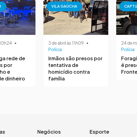
O
VILA GAÚCHA
CAPT
s 10h24
•
3 de abril às 11h09
•
24 de m
Polícia
Polícia
iga rede de
Irmãos são presos por
Forag
s por
tentativa de
é pres
ho e
homicídio contra
Fronte
e dinheiro
família
ias
Negócios
Esporte