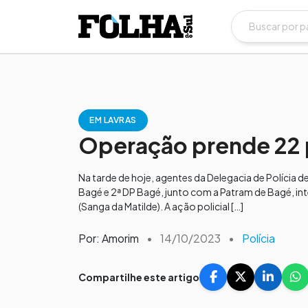
EM LAVRAS
Operação prende 22 
Na tarde de hoje, agentes da Delegacia de Polícia d
Bagé e 2ª DP Bagé, junto com a Patram de Bagé, in
(Sanga da Matilde). A ação policial […]
Por: Amorim
•
14/10/2023
•
Polícia
Compartilhe este artigo