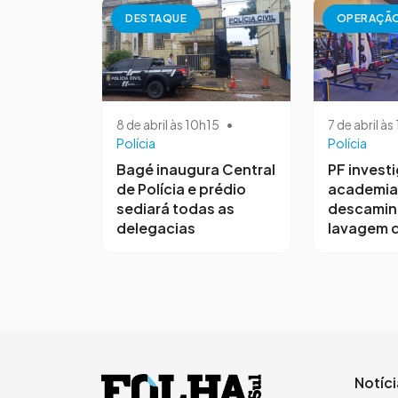
DESTAQUE
OPERAÇÃ
8 de abril às 10h15
•
7 de abril à
Polícia
Polícia
Bagé inaugura Central
PF invest
de Polícia e prédio
academia
sediará todas as
descamin
delegacias
lavagem d
Notíc