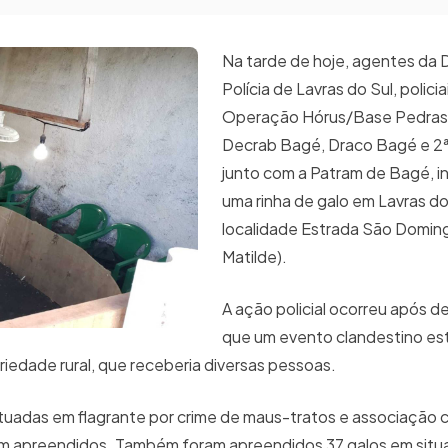
Na tarde de hoje, agentes da 
Polícia de Lavras do Sul, policiai
Operação Hórus/Base Pedras 
Decrab Bagé, Draco Bagé e 2
junto com a Patram de Bagé, 
uma rinha de galo em Lavras do
localidade Estrada São Domin
Matilde).
A ação policial ocorreu após d
que um evento clandestino es
iedade rural, que receberia diversas pessoas.
tuadas em flagrante por crime de maus-tratos e associação c
foram apreendidos. Também foram apreendidos 37 galos em sit