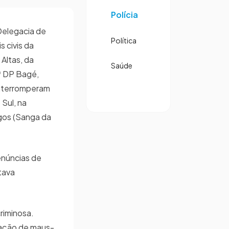
Polícia
Delegacia de
Política
s civis da
Altas, da
Saúde
ª DP Bagé,
interromperam
 Sul, na
gos (Sanga da
enúncias de
tava
riminosa.
uação de maus-