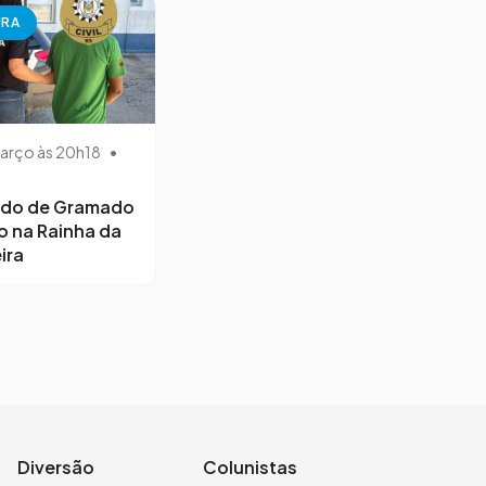
URA
arço às 20h18
•
ido de Gramado
o na Rainha da
ira
Diversão
Colunistas