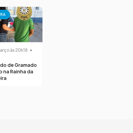
URA
arço às 20h18
•
ido de Gramado
o na Rainha da
ira