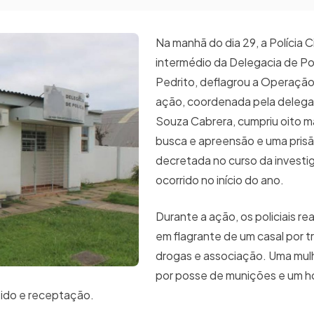
Na manhã do dia 29, a Polícia Ci
intermédio da Delegacia de Po
Pedrito, deflagrou a Operaçã
ação, coordenada pela delega
Souza Cabrera, cumpriu oito 
busca e apreensão e uma prisã
decretada no curso da invest
ocorrido no início do ano.
Durante a ação, os policiais rea
em flagrante de um casal por t
drogas e associação. Uma mulh
por posse de munições e um h
tido e receptação.