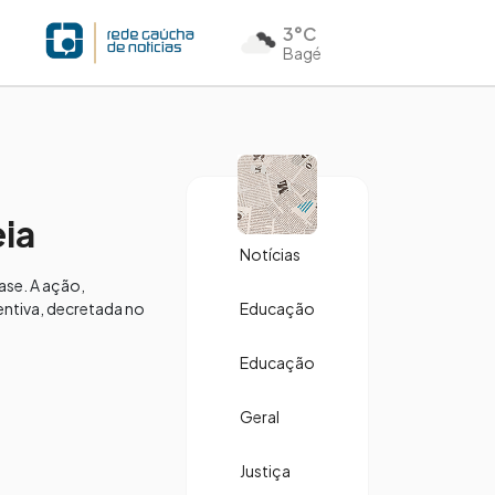
3°C
Bagé
ia
Notícias
ase. A ação,
ntiva, decretada no
Educação
Educação
Geral
Justiça