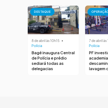
DESTAQUE
OPERAÇÃ
8 de abril às 10h15
•
7 de abril à
Polícia
Polícia
Bagé inaugura Central
PF invest
de Polícia e prédio
academia
sediará todas as
descamin
delegacias
lavagem d