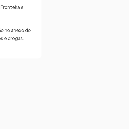
 Fronteira e
.
são no anexo do
es e drogas.