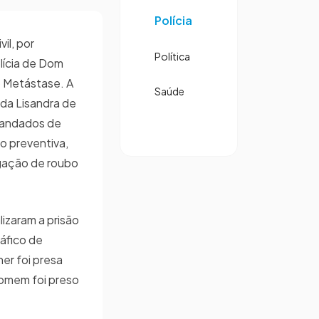
Polícia
vil, por
Política
lícia de Dom
o Metástase. A
Saúde
da Lisandra de
mandados de
o preventiva,
igação de roubo
lizaram a prisão
ráfico de
er foi presa
omem foi preso