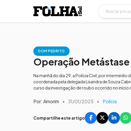
DOM PEDRITO
Operação Metástase l
Na manhã do dia 29, a Polícia Civil, por intermédi
coordenada pela delegada Lisandra de Souza Cabre
curso da investigação de roubo ocorrido no início 
Por: Amorim
•
31/01/2025
•
Polícia
Compartilhe este artigo