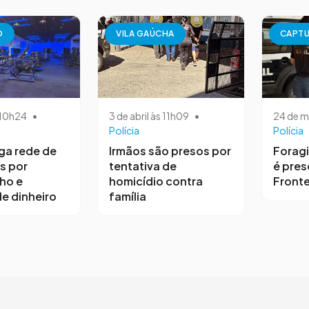
O
VILA GAÚCHA
CAPT
s 10h24
•
3 de abril às 11h09
•
24 de m
Polícia
Polícia
iga rede de
Irmãos são presos por
Forag
s por
tentativa de
é pres
ho e
homicídio contra
Fronte
e dinheiro
família