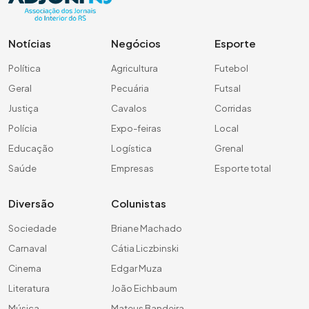
Notícias
Negócios
Esporte
Política
Agricultura
Futebol
Geral
Pecuária
Futsal
Justiça
Cavalos
Corridas
Polícia
Expo-feiras
Local
Educação
Logística
Grenal
Saúde
Empresas
Esporte total
Diversão
Colunistas
Sociedade
Briane Machado
Carnaval
Cátia Liczbinski
Cinema
Edgar Muza
Literatura
João Eichbaum
Música
Mateus Bandeira