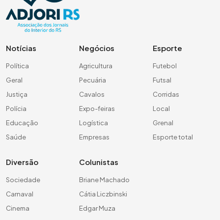
Notícias
Negócios
Esporte
Política
Agricultura
Futebol
Geral
Pecuária
Futsal
Justiça
Cavalos
Corridas
Polícia
Expo-feiras
Local
Educação
Logística
Grenal
Saúde
Empresas
Esporte total
Diversão
Colunistas
Sociedade
Briane Machado
Carnaval
Cátia Liczbinski
Cinema
Edgar Muza