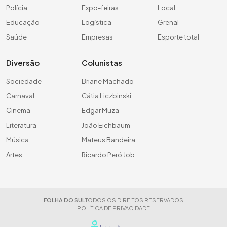
Polícia
Expo-feiras
Local
Educação
Logística
Grenal
Saúde
Empresas
Esporte total
Diversão
Colunistas
Sociedade
Briane Machado
Carnaval
Cátia Liczbinski
Cinema
Edgar Muza
Literatura
João Eichbaum
Música
Mateus Bandeira
Artes
Ricardo Peró Job
FOLHA DO SUL
TODOS OS DIREITOS RESERVADOS
POLÍTICA DE PRIVACIDADE