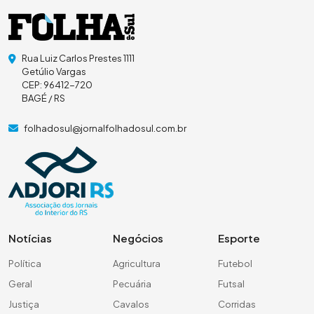
Rua Luiz Carlos Prestes 1111
Getúlio Vargas
CEP: 96412-720
BAGÉ / RS
folhadosul@jornalfolhadosul.com.br
Notícias
Negócios
Esporte
Política
Agricultura
Futebol
Geral
Pecuária
Futsal
Justiça
Cavalos
Corridas