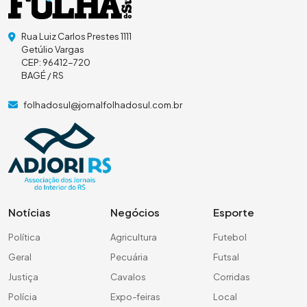
Rua Luiz Carlos Prestes 1111
Getúlio Vargas
CEP: 96412-720
BAGÉ / RS
folhadosul@jornalfolhadosul.com.br
Notícias
Negócios
Esporte
Política
Agricultura
Futebol
Geral
Pecuária
Futsal
Justiça
Cavalos
Corridas
Polícia
Expo-feiras
Local