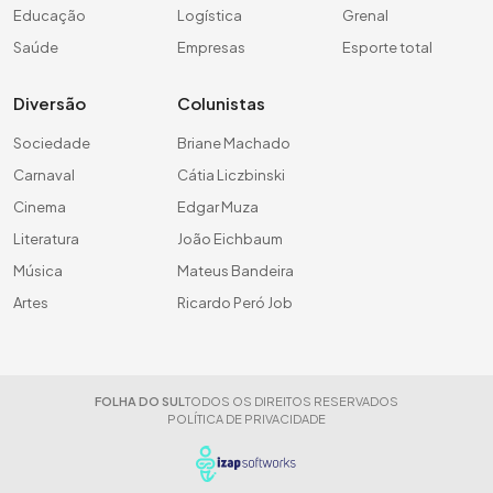
Educação
Logística
Grenal
Saúde
Empresas
Esporte total
Diversão
Colunistas
Sociedade
Briane Machado
Carnaval
Cátia Liczbinski
Cinema
Edgar Muza
Literatura
João Eichbaum
Música
Mateus Bandeira
Artes
Ricardo Peró Job
FOLHA DO SUL
TODOS OS DIREITOS RESERVADOS
POLÍTICA DE PRIVACIDADE