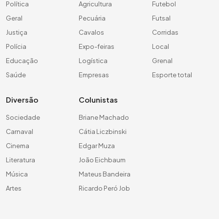
Política
Agricultura
Futebol
Geral
Pecuária
Futsal
Justiça
Cavalos
Corridas
Polícia
Expo-feiras
Local
Educação
Logística
Grenal
Saúde
Empresas
Esporte total
Diversão
Colunistas
Sociedade
Briane Machado
Carnaval
Cátia Liczbinski
Cinema
Edgar Muza
Literatura
João Eichbaum
Música
Mateus Bandeira
Artes
Ricardo Peró Job