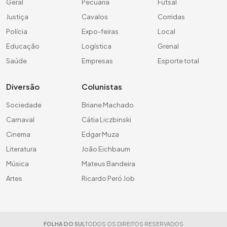
Geral
Pecuária
Futsal
Justiça
Cavalos
Corridas
Polícia
Expo-feiras
Local
Educação
Logística
Grenal
Saúde
Empresas
Esporte total
Diversão
Colunistas
Sociedade
Briane Machado
Carnaval
Cátia Liczbinski
Cinema
Edgar Muza
Literatura
João Eichbaum
Música
Mateus Bandeira
Artes
Ricardo Peró Job
FOLHA DO SUL
TODOS OS DIREITOS RESERVADOS