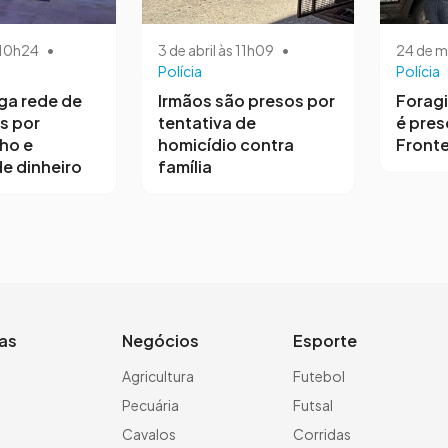
s 10h24
•
3 de abril às 11h09
•
24 de m
Polícia
Polícia
iga rede de
Irmãos são presos por
Forag
s por
tentativa de
é pres
ho e
homicídio contra
Fronte
e dinheiro
família
ias
Negócios
Esporte
a
Agricultura
Futebol
Pecuária
Futsal
Cavalos
Corridas