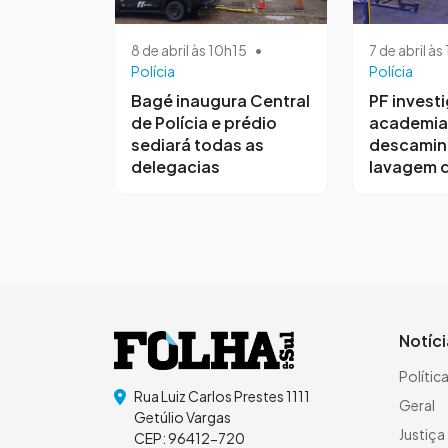
8 de abril às 10h15
•
7 de abril à
Polícia
Polícia
Bagé inaugura Central
PF invest
de Polícia e prédio
academia
sediará todas as
descamin
delegacias
lavagem d
Notíc
Polític
Rua Luiz Carlos Prestes 1111
Geral
Getúlio Vargas
Justiça
CEP: 96412-720