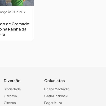
arço às 20h18
•
ido de Gramado
o na Rainha da
ira
Diversão
Colunistas
Sociedade
Briane Machado
Carnaval
Cátia Liczbinski
Cinema
Edgar Muza