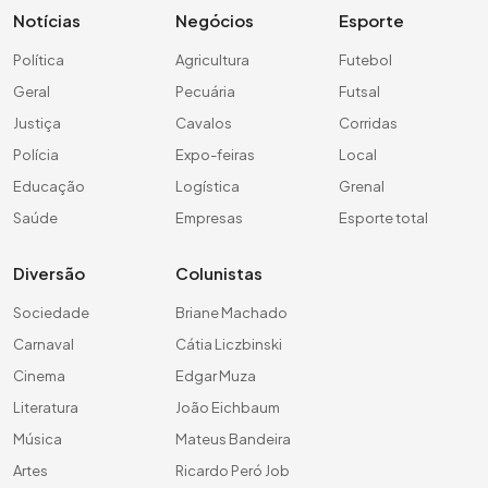
Notícias
Negócios
Esporte
Política
Agricultura
Futebol
Geral
Pecuária
Futsal
Justiça
Cavalos
Corridas
Polícia
Expo-feiras
Local
Educação
Logística
Grenal
Saúde
Empresas
Esporte total
Diversão
Colunistas
Sociedade
Briane Machado
Carnaval
Cátia Liczbinski
Cinema
Edgar Muza
Literatura
João Eichbaum
Música
Mateus Bandeira
Artes
Ricardo Peró Job