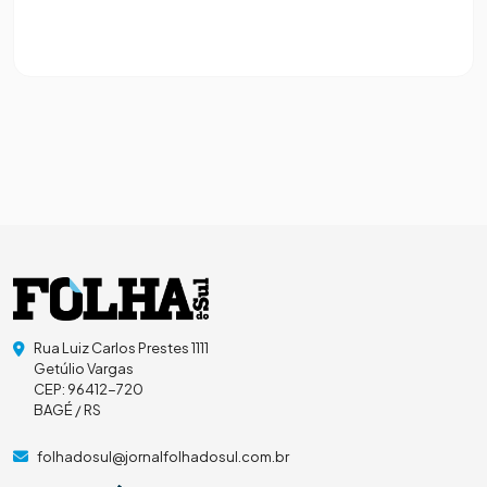
Rua Luiz Carlos Prestes 1111
Getúlio Vargas
CEP: 96412-720
BAGÉ / RS
folhadosul@jornalfolhadosul.com.br