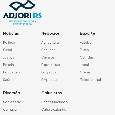
Notícias
Negócios
Esporte
Política
Agricultura
Futebol
Geral
Pecuária
Futsal
Justiça
Cavalos
Corridas
Polícia
Expo-feiras
Local
Educação
Logística
Grenal
Saúde
Empresas
Esporte total
Diversão
Colunistas
Sociedade
Briane Machado
Carnaval
Cátia Liczbinski