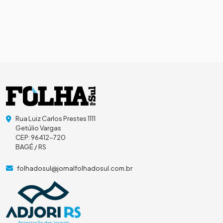
Rua Luiz Carlos Prestes 1111
Getúlio Vargas
CEP: 96412-720
BAGÉ / RS
folhadosul@jornalfolhadosul.com.br