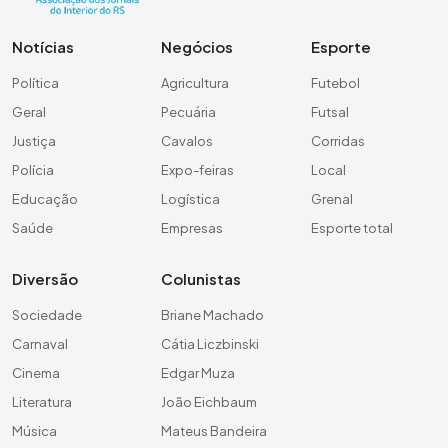
Notícias
Negócios
Esporte
Política
Agricultura
Futebol
Geral
Pecuária
Futsal
Justiça
Cavalos
Corridas
Polícia
Expo-feiras
Local
Educação
Logística
Grenal
Saúde
Empresas
Esporte total
Diversão
Colunistas
Sociedade
Briane Machado
Carnaval
Cátia Liczbinski
Cinema
Edgar Muza
Literatura
João Eichbaum
Música
Mateus Bandeira