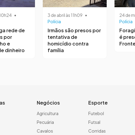
s 10h24
•
3 de abril às 11h09
•
24 de m
Polícia
Polícia
iga rede de
Irmãos são presos por
Forag
s por
tentativa de
é pres
ho e
homicídio contra
Fronte
e dinheiro
família
ias
Negócios
Esporte
a
Agricultura
Futebol
Pecuária
Futsal
Cavalos
Corridas