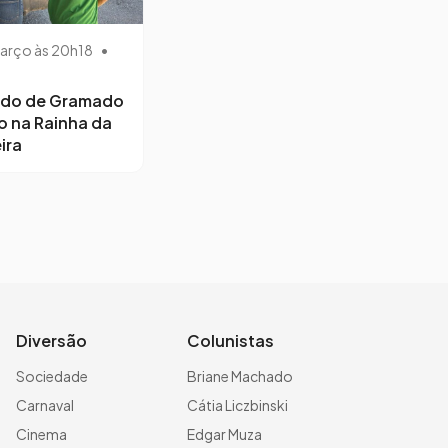
arço às 20h18
•
ido de Gramado
o na Rainha da
ira
Diversão
Colunistas
Sociedade
Briane Machado
Carnaval
Cátia Liczbinski
Cinema
Edgar Muza