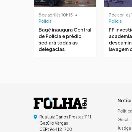
8 de abril às 10h15
•
7 de abril à
Polícia
Polícia
Bagé inaugura Central
PF invest
de Polícia e prédio
academia
sediará todas as
descamin
delegacias
lavagem d
Notíc
Polític
Rua Luiz Carlos Prestes 1111
Geral
Getúlio Vargas
Justiça
CEP: 96412-720