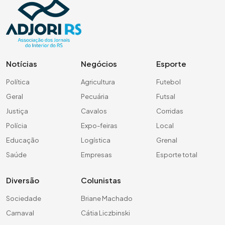
Notícias
Negócios
Esporte
Política
Agricultura
Futebol
Geral
Pecuária
Futsal
Justiça
Cavalos
Corridas
Polícia
Expo-feiras
Local
Educação
Logística
Grenal
Saúde
Empresas
Esporte total
Diversão
Colunistas
Sociedade
Briane Machado
Carnaval
Cátia Liczbinski