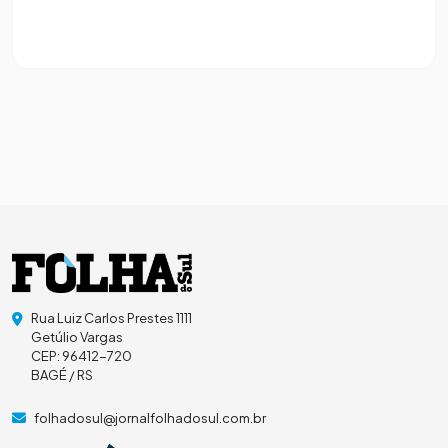
Rua Luiz Carlos Prestes 1111
Getúlio Vargas
CEP: 96412-720
BAGÉ / RS
folhadosul@jornalfolhadosul.com.br