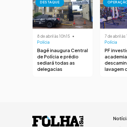
DESTAQUE
OPERAÇÃ
8 de abril às 10h15
•
7 de abril à
Polícia
Polícia
Bagé inaugura Central
PF invest
de Polícia e prédio
academia
sediará todas as
descamin
delegacias
lavagem d
Notíc