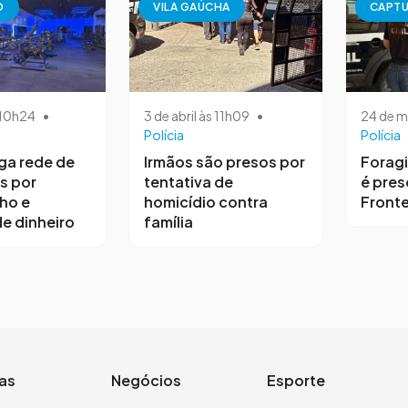
O
VILA GAÚCHA
CAPT
s 10h24
•
3 de abril às 11h09
•
24 de m
Polícia
Polícia
iga rede de
Irmãos são presos por
Forag
s por
tentativa de
é pres
ho e
homicídio contra
Fronte
e dinheiro
família
ias
Negócios
Esporte