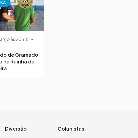
URA
arço às 20h18
•
ido de Gramado
o na Rainha da
ira
Diversão
Colunistas