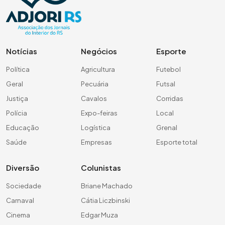
Notícias
Negócios
Esporte
Política
Agricultura
Futebol
Geral
Pecuária
Futsal
Justiça
Cavalos
Corridas
Polícia
Expo-feiras
Local
Educação
Logística
Grenal
Saúde
Empresas
Esporte total
Diversão
Colunistas
Sociedade
Briane Machado
Carnaval
Cátia Liczbinski
Cinema
Edgar Muza