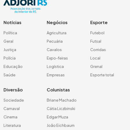
Notícias
Negócios
Esporte
Política
Agricultura
Futebol
Geral
Pecuária
Futsal
Justiça
Cavalos
Corridas
Polícia
Expo-feiras
Local
Educação
Logística
Grenal
Saúde
Empresas
Esporte total
Diversão
Colunistas
Sociedade
Briane Machado
Carnaval
Cátia Liczbinski
Cinema
Edgar Muza
Literatura
João Eichbaum