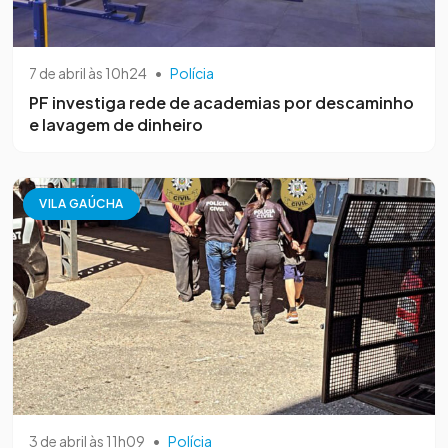
7 de abril às 10h24
•
Polícia
PF investiga rede de academias por descaminho
e lavagem de dinheiro
VILA GAÚCHA
3 de abril às 11h09
•
Polícia