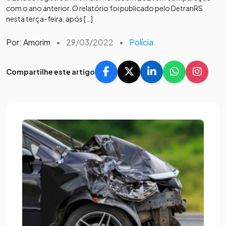
com o ano anterior. O relatório foi publicado pelo DetranRS
nesta terça-feira, após […]
Por: Amorim
•
29/03/2022
•
Polícia
Compartilhe este artigo