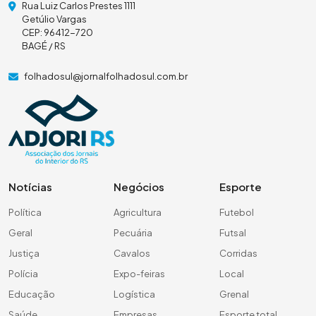
Rua Luiz Carlos Prestes 1111
Getúlio Vargas
CEP: 96412-720
BAGÉ / RS
folhadosul@jornalfolhadosul.com.br
Notícias
Negócios
Esporte
Política
Agricultura
Futebol
Geral
Pecuária
Futsal
Justiça
Cavalos
Corridas
Polícia
Expo-feiras
Local
Educação
Logística
Grenal
Saúde
Empresas
Esporte total