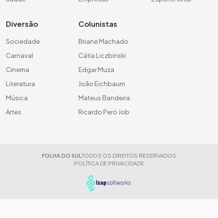
Diversão
Colunistas
Sociedade
Briane Machado
Carnaval
Cátia Liczbinski
Cinema
Edgar Muza
Literatura
João Eichbaum
Música
Mateus Bandeira
Artes
Ricardo Peró Job
FOLHA DO SUL
TODOS OS DIREITOS RESERVADOS
POLÍTICA DE PRIVACIDADE