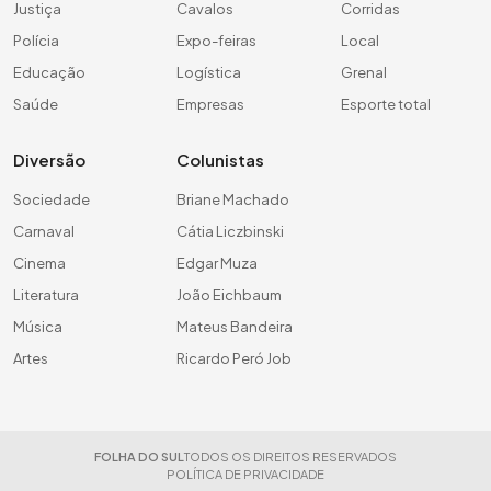
Justiça
Cavalos
Corridas
Polícia
Expo-feiras
Local
Educação
Logística
Grenal
Saúde
Empresas
Esporte total
Diversão
Colunistas
Sociedade
Briane Machado
Carnaval
Cátia Liczbinski
Cinema
Edgar Muza
Literatura
João Eichbaum
Música
Mateus Bandeira
Artes
Ricardo Peró Job
FOLHA DO SUL
TODOS OS DIREITOS RESERVADOS
POLÍTICA DE PRIVACIDADE