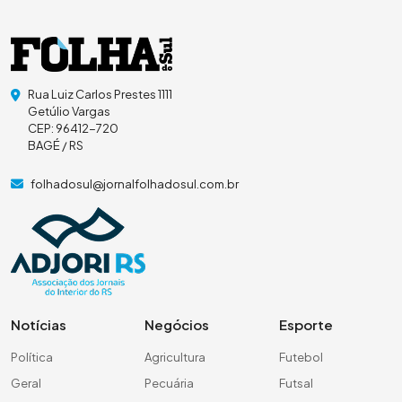
Rua Luiz Carlos Prestes 1111
Getúlio Vargas
CEP: 96412-720
BAGÉ / RS
folhadosul@jornalfolhadosul.com.br
Notícias
Negócios
Esporte
Política
Agricultura
Futebol
Geral
Pecuária
Futsal