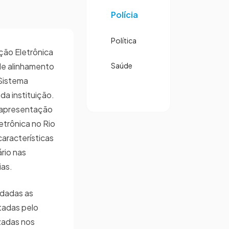
Polícia
Política
ão Eletrônica
de alinhamento
Saúde
Sistema
da instituição.
 apresentação
etrônica no Rio
características
rio nas
ias.
rdadas as
tadas pelo
izadas nos