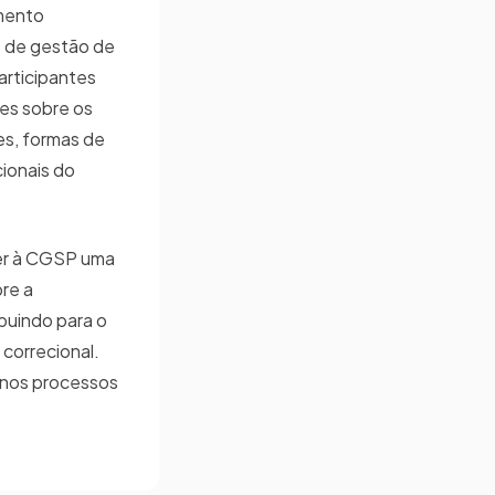
amento
s de gestão de
articipantes
es sobre os
es, formas de
ionais do
cer à CGSP uma
re a
buindo para o
correcional.
 nos processos