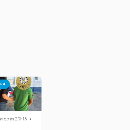
URA
arço às 20h18
•