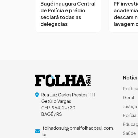
Bagé inaugura Central
PF invest
de Polícia e prédio
academia
sediará todas as
descamin
delegacias
lavagem d
Notíc
Polític
Rua Luiz Carlos Prestes 1111
Geral
Getúlio Vargas
Justiça
CEP: 96412-720
BAGÉ / RS
Polícia
Educa
folhadosul@jornalfolhadosul.com.
Saúde
br