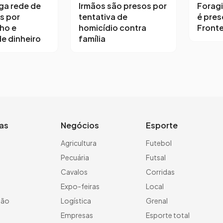
iga rede de
Irmãos são presos por
Forag
s por
tentativa de
é pres
ho e
homicídio contra
Fronte
e dinheiro
família
ias
Negócios
Esporte
a
Agricultura
Futebol
Pecuária
Futsal
Cavalos
Corridas
Expo-feiras
Local
ção
Logística
Grenal
Empresas
Esporte total