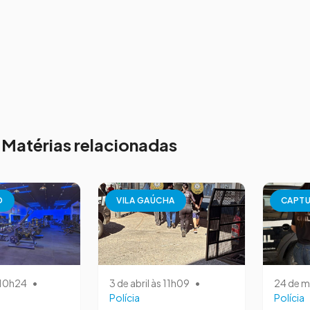
Matérias relacionadas
O
VILA GAÚCHA
CAPT
s 10h24
•
3 de abril às 11h09
•
24 de m
Polícia
Polícia