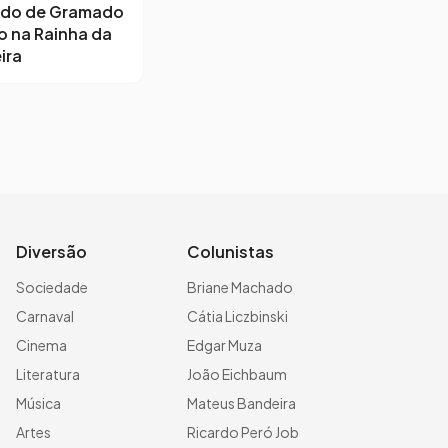
ido de Gramado
o na Rainha da
ira
Diversão
Colunistas
Sociedade
Briane Machado
Carnaval
Cátia Liczbinski
Cinema
Edgar Muza
Literatura
João Eichbaum
Música
Mateus Bandeira
Artes
Ricardo Peró Job