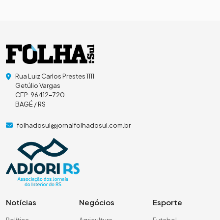
Rua Luiz Carlos Prestes 1111
Getúlio Vargas
CEP: 96412-720
BAGÉ / RS
folhadosul@jornalfolhadosul.com.br
Notícias
Negócios
Esporte
Política
Agricultura
Futebol