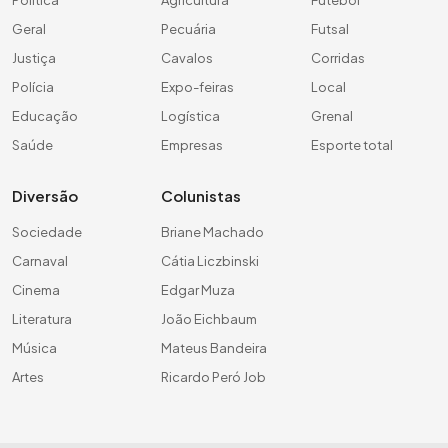
Geral
Pecuária
Futsal
Justiça
Cavalos
Corridas
Polícia
Expo-feiras
Local
Educação
Logística
Grenal
Saúde
Empresas
Esporte total
Diversão
Colunistas
Sociedade
Briane Machado
Carnaval
Cátia Liczbinski
Cinema
Edgar Muza
Literatura
João Eichbaum
Música
Mateus Bandeira
Artes
Ricardo Peró Job