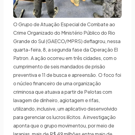
O Grupo de Atuação Especial de Combate ao
Crime Organizado do Ministério Público do Rio
Grande do Sul (GAECO/MPRS) deflagrou, nessa
quarta-feira, 8, a segunda fase da Operação El
Patron. A ação ocorreu em três cidades, com o
cumprimento de seis mandados de prisão
preventiva e 11 de busca e apreensão. O foco foi
o núcleo financeiro de uma organização
criminosa que atuava a partir de Pelotas com
lavagem de dinheiro, agiotagem e rifas,
utilizando, inclusive, um aplicativo desenvolvido
para gerenciar os lucros ilícitos. A investigação
aponta que o grupo movimentou, por meio de
laranjas, mais de R$ 49 milhões entre maio de