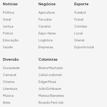
Notícias
Negócios
Esporte
Política
Agricultura
Futebol
Geral
Pecuária
Futsal
Justiça
Cavalos
Corridas
Polícia
Expo-feiras
Local
Educação
Logística
Grenal
Saúde
Empresas
Esporte total
Diversão
Colunistas
Sociedade
Briane Machado
Carnaval
Cátia Liczbinski
Cinema
Edgar Muza
Literatura
João Eichbaum
Música
Mateus Bandeira
Artes
Ricardo Peró Job