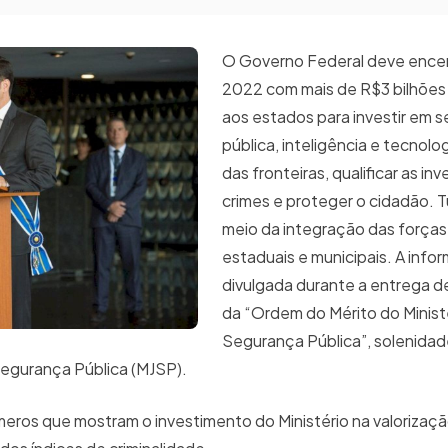
O Governo Federal deve encer
2022 com mais de R$3 bilhões 
aos estados para investir em 
pública, inteligência e tecnolog
das fronteiras, qualificar as i
crimes e proteger o cidadão. T
meio da integração das forças
estaduais e municipais. A info
divulgada durante a entrega 
da “Ordem do Mérito do Ministé
Segurança Pública”, solenidad
Segurança Pública (MJSP).
ros que mostram o investimento do Ministério na valorizaç