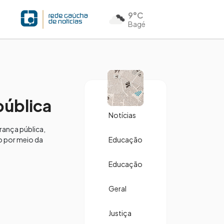
9°C
Bagé
pública
Notícias
rança pública,
so por meio da
Educação
Educação
Geral
Justiça