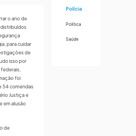
Polícia
rar o ano de
Política
distribuídos
segurança
Saúde
ia, para cuidar
nvestigações de
udo isso por
 federais,
rmação foi
de 54 comendas
rio Justiça e
e em alusão
ão de