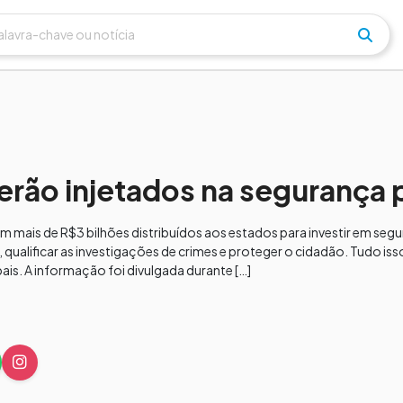
erão injetados na segurança 
 mais de R$3 bilhões distribuídos aos estados para investir em segu
s, qualificar as investigações de crimes e proteger o cidadão. Tudo is
ais. A informação foi divulgada durante […]