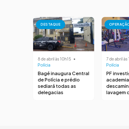
DESTAQUE
OPERAÇÃ
8 de abril às 10h15
•
7 de abril à
Polícia
Polícia
Bagé inaugura Central
PF invest
de Polícia e prédio
academia
sediará todas as
descamin
delegacias
lavagem d