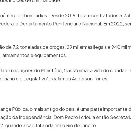
os índices de criminalidade.
número de homicídios. Desde 2019, foram contratados 5.730 
a Federal e Departamento Penitenciário Nacional. Em 2022, ser
 de 7,2 toneladas de drogas, 29 mil armas ilegais e 940 mil
as, armamentos e equipamentos.
dade nas ações do Ministério, transformar a vida do cidadão e
iciário e o Legislativo”, reafirmou Anderson Torres.
rança Pública, o mais antigo do país, é uma parte importante d
aração da Independência, Dom Pedro I criou a então Secretar
2, quando a capital ainda era o Rio de Janeiro.