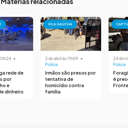
Matérias relacionadas
O
VILA GAÚCHA
CAPT
s 10h24
•
3 de abril às 11h09
•
24 de m
Polícia
Polícia
iga rede de
Irmãos são presos por
Forag
s por
tentativa de
é pres
ho e
homicídio contra
Fronte
e dinheiro
família