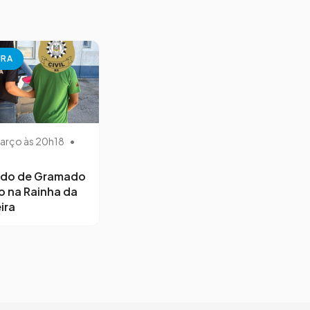
URA
arço às 20h18
•
ido de Gramado
o na Rainha da
ira