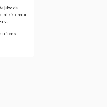
de julho de
eral e é o maior
erno.
nificar a