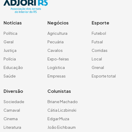
Notícias
Negócios
Esporte
Política
Agricultura
Futebol
Geral
Pecuária
Futsal
Justiça
Cavalos
Corridas
Polícia
Expo-feiras
Local
Educação
Logística
Grenal
Saúde
Empresas
Esporte total
Diversão
Colunistas
Sociedade
Briane Machado
Carnaval
Cátia Liczbinski
Cinema
Edgar Muza
Literatura
João Eichbaum