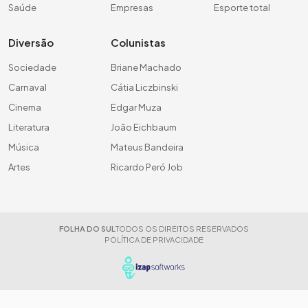
Saúde
Empresas
Esporte total
Diversão
Colunistas
Sociedade
Briane Machado
Carnaval
Cátia Liczbinski
Cinema
Edgar Muza
Literatura
João Eichbaum
Música
Mateus Bandeira
Artes
Ricardo Peró Job
FOLHA DO SUL
TODOS OS DIREITOS RESERVADOS
POLÍTICA DE PRIVACIDADE