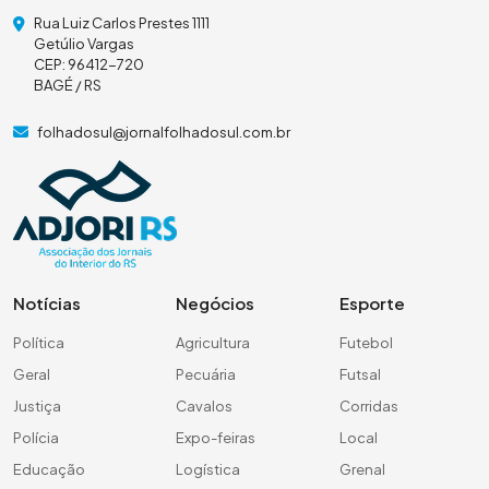
Rua Luiz Carlos Prestes 1111
Getúlio Vargas
CEP: 96412-720
BAGÉ / RS
folhadosul@jornalfolhadosul.com.br
Notícias
Negócios
Esporte
Política
Agricultura
Futebol
Geral
Pecuária
Futsal
Justiça
Cavalos
Corridas
Polícia
Expo-feiras
Local
Educação
Logística
Grenal