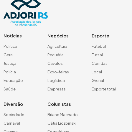
Notícias
Negócios
Esporte
Política
Agricultura
Futebol
Geral
Pecuária
Futsal
Justiça
Cavalos
Corridas
Polícia
Expo-feiras
Local
Educação
Logística
Grenal
Saúde
Empresas
Esporte total
Diversão
Colunistas
Sociedade
Briane Machado
Carnaval
Cátia Liczbinski
Cinema
Edgar Muza