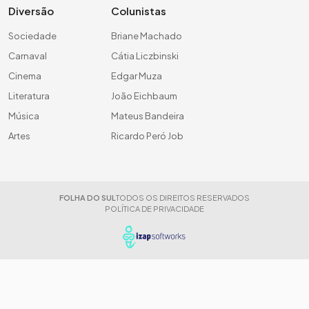
Diversão
Colunistas
Sociedade
Briane Machado
Carnaval
Cátia Liczbinski
Cinema
Edgar Muza
Literatura
João Eichbaum
Música
Mateus Bandeira
Artes
Ricardo Peró Job
FOLHA DO SUL
TODOS OS DIREITOS RESERVADOS
POLÍTICA DE PRIVACIDADE