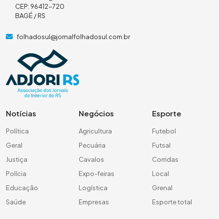
CEP: 96412-720
BAGÉ / RS
folhadosul@jornalfolhadosul.com.br
Notícias
Negócios
Esporte
Política
Agricultura
Futebol
Geral
Pecuária
Futsal
Justiça
Cavalos
Corridas
Polícia
Expo-feiras
Local
Educação
Logística
Grenal
Saúde
Empresas
Esporte total