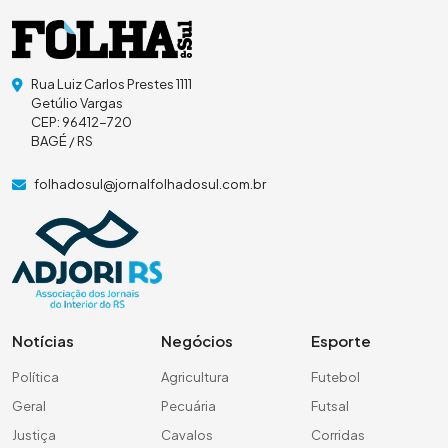
Rua Luiz Carlos Prestes 1111
Getúlio Vargas
CEP: 96412-720
BAGÉ / RS
folhadosul@jornalfolhadosul.com.br
Notícias
Negócios
Esporte
Política
Agricultura
Futebol
Geral
Pecuária
Futsal
Justiça
Cavalos
Corridas