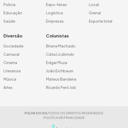
Polícia
Expo-feiras
Local
Educação
Logística
Grenal
Saúde
Empresas
Esporte total
Diversão
Colunistas
Sociedade
Briane Machado
Carnaval
Cátia Liczbinski
Cinema
Edgar Muza
Literatura
João Eichbaum
Música
Mateus Bandeira
Artes
Ricardo Peró Job
FOLHA DO SUL
TODOS OS DIREITOS RESERVADOS
POLÍTICA DE PRIVACIDADE