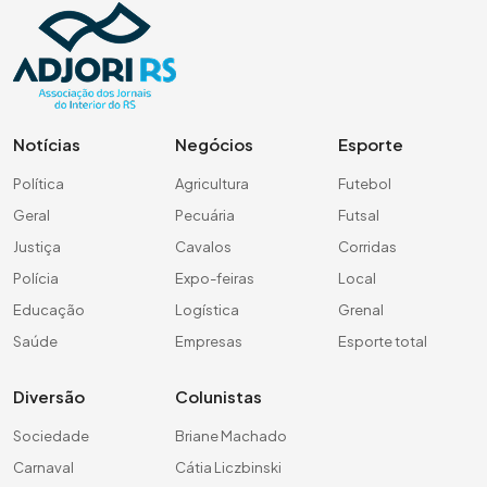
Notícias
Negócios
Esporte
Política
Agricultura
Futebol
Geral
Pecuária
Futsal
Justiça
Cavalos
Corridas
Polícia
Expo-feiras
Local
Educação
Logística
Grenal
Saúde
Empresas
Esporte total
Diversão
Colunistas
Sociedade
Briane Machado
Carnaval
Cátia Liczbinski