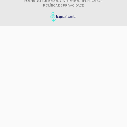
FOLHA DO SUL
TODOS OS DIREITOS RESERVADOS
POLÍTICA DE PRIVACIDADE