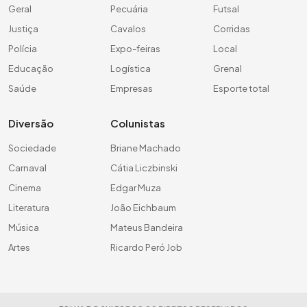
Geral
Pecuária
Futsal
Justiça
Cavalos
Corridas
Polícia
Expo-feiras
Local
Educação
Logística
Grenal
Saúde
Empresas
Esporte total
Diversão
Colunistas
Sociedade
Briane Machado
Carnaval
Cátia Liczbinski
Cinema
Edgar Muza
Literatura
João Eichbaum
Música
Mateus Bandeira
Artes
Ricardo Peró Job