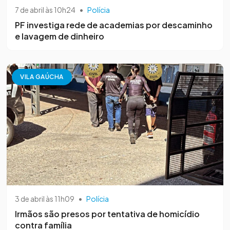
7 de abril às 10h24
•
Polícia
PF investiga rede de academias por descaminho
e lavagem de dinheiro
VILA GAÚCHA
3 de abril às 11h09
•
Polícia
Irmãos são presos por tentativa de homicídio
contra família