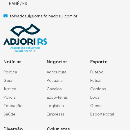
BAGÉ / RS
folhadosul@jornalfolhadosul.com.br
Notícias
Negócios
Esporte
Política
Agricultura
Futebol
Geral
Pecuária
Futsal
Justiça
Cavalos
Corridas
Polícia
Expo-feiras
Local
Educação
Logística
Grenal
Saúde
Empresas
Esporte total
Diversão
Colunistas