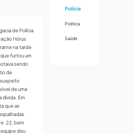
Polícia
Política
egacia de Polícia
ração Hórus
Saúde
rante na tarde
 que furtou um
estava sendo
io da
 suspeito
móvel de uma
 dívida. Em
ta que as
espalhadas
re .22, bem
a equipe deu