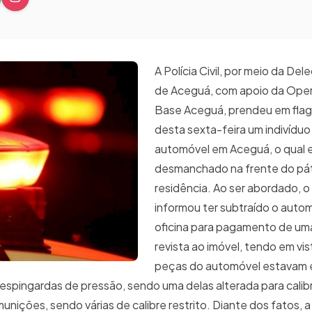
A Polícia Civil, por meio da Del
de Aceguá, com apoio da Ope
Base Aceguá, prendeu em flag
desta sexta-feira um indivíduo
automóvel em Aceguá, o qual 
desmanchado na frente do pát
residência. Ao ser abordado, o
informou ter subtraído o auto
oficina para pagamento de uma
revista ao imóvel, tendo em vis
peças do automóvel estavam 
s espingardas de pressão, sendo uma delas alterada para calib
unições, sendo várias de calibre restrito. Diante dos fatos, 