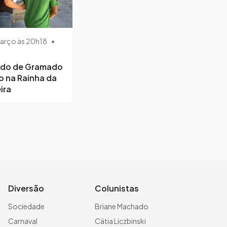
arço às 20h18
•
ido de Gramado
o na Rainha da
ira
Diversão
Colunistas
Sociedade
Briane Machado
Carnaval
Cátia Liczbinski