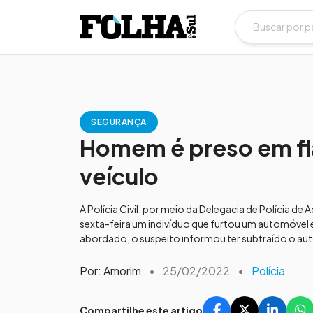
SEGURANÇA
Homem é preso em fl
veículo
A Polícia Civil, por meio da Delegacia de Polícia 
sexta-feira um indivíduo que furtou um automóvel 
abordado, o suspeito informou ter subtraído o au
Por: Amorim
•
25/02/2022
•
Polícia
Compartilhe este artigo