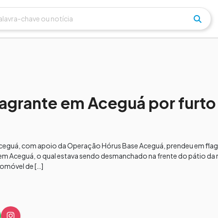
agrante em Aceguá por furto
de Aceguá, com apoio da Operação Hórus Base Aceguá, prendeu em flag
em Aceguá, o qual estava sendo desmanchado na frente do pátio da r
tomóvel de […]