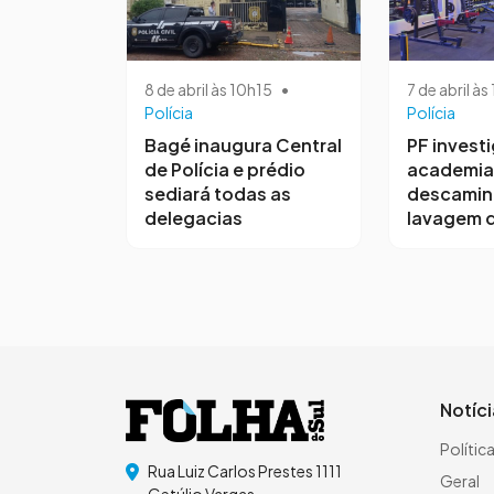
8 de abril às 10h15
•
7 de abril à
Polícia
Polícia
Bagé inaugura Central
PF invest
de Polícia e prédio
academia
sediará todas as
descamin
delegacias
lavagem d
Notíc
Polític
Rua Luiz Carlos Prestes 1111
Geral
Getúlio Vargas