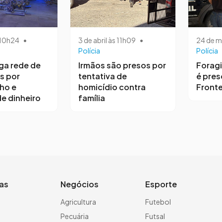
s 10h24
•
3 de abril às 11h09
•
24 de m
Polícia
Polícia
iga rede de
Irmãos são presos por
Forag
s por
tentativa de
é pres
ho e
homicídio contra
Fronte
e dinheiro
família
ias
Negócios
Esporte
a
Agricultura
Futebol
Pecuária
Futsal