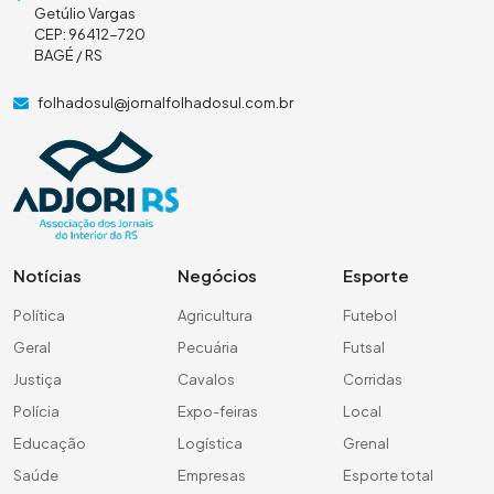
Getúlio Vargas
CEP: 96412-720
BAGÉ / RS
folhadosul@jornalfolhadosul.com.br
Notícias
Negócios
Esporte
Política
Agricultura
Futebol
Geral
Pecuária
Futsal
Justiça
Cavalos
Corridas
Polícia
Expo-feiras
Local
Educação
Logística
Grenal
Saúde
Empresas
Esporte total