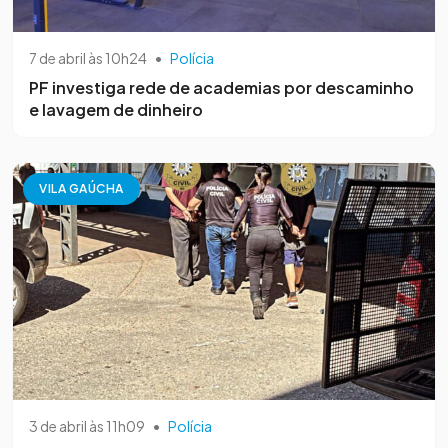
7 de abril às 10h24
•
Polícia
PF investiga rede de academias por descaminho
e lavagem de dinheiro
VILA GAÚCHA
3 de abril às 11h09
•
Polícia