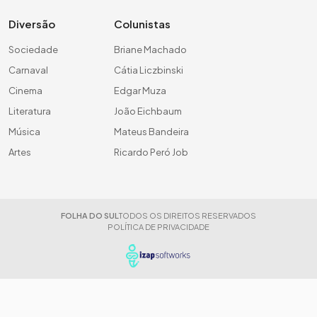
Diversão
Colunistas
Sociedade
Briane Machado
Carnaval
Cátia Liczbinski
Cinema
Edgar Muza
Literatura
João Eichbaum
Música
Mateus Bandeira
Artes
Ricardo Peró Job
FOLHA DO SUL
TODOS OS DIREITOS RESERVADOS
POLÍTICA DE PRIVACIDADE