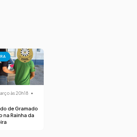
URA
arço às 20h18
•
ido de Gramado
o na Rainha da
ira