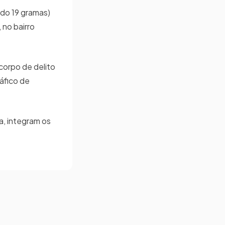
ndo 19 gramas)
 no bairro
corpo de delito
ráfico de
ia, integram os
.