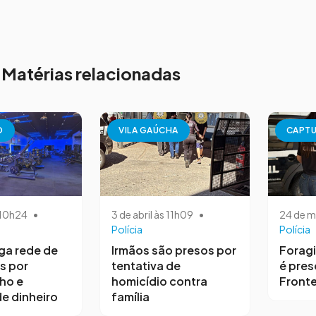
Matérias relacionadas
O
VILA GAÚCHA
CAPT
s 10h24
•
3 de abril às 11h09
•
24 de m
Polícia
Polícia
iga rede de
Irmãos são presos por
Forag
s por
tentativa de
é pres
ho e
homicídio contra
Fronte
e dinheiro
família