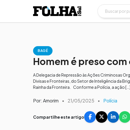
BAGÉ
Homem é preso com 
A Delegacia de Repressão às Ações Criminosas Org
Divisas e Fronteiras, do Setor de Inteligência da B
Rainha da Fronteira. Conforme a Polícia, a ação […
Por: Amorim
•
21/05/2025
•
Polícia
Compartilhe este artigo