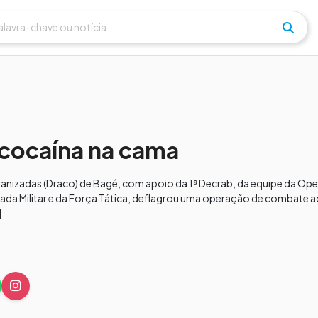
cocaína na cama
anizadas (Draco) de Bagé, com apoio da 1ª Decrab, da equipe da Op
rigada Militar e da Força Tática, deflagrou uma operação de combate a
]