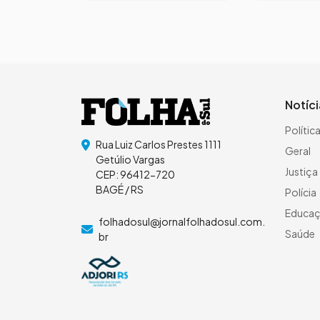
Notíc
Polític
Rua Luiz Carlos Prestes 1111
Geral
Getúlio Vargas
Justiça
CEP: 96412-720
BAGÉ / RS
Polícia
Educa
folhadosul@jornalfolhadosul.com.
Saúde
br