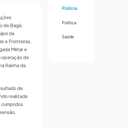
Polícia
Ações
Política
o) de Bagé,
uipe da
Saúde
s e Fronteiras,
gada Militar e
a operação de
na Rainha da
esultado de
ndo realizada
m cumpridos
eensão,