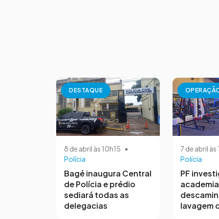
DESTAQUE
OPERAÇÃ
8 de abril às 10h15
•
7 de abril à
Polícia
Polícia
Bagé inaugura Central
PF invest
de Polícia e prédio
academia
sediará todas as
descamin
delegacias
lavagem d